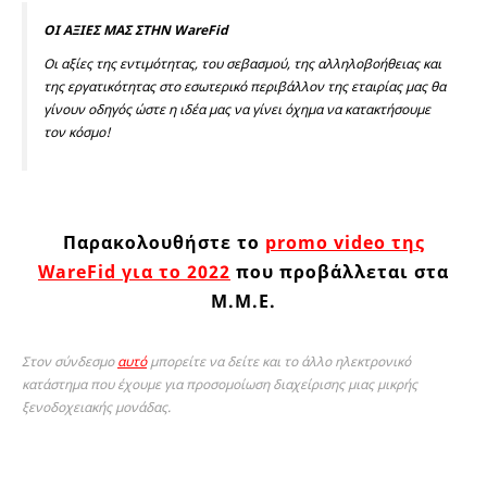
ΟΙ ΑΞΙΕΣ ΜΑΣ ΣΤΗΝ WareFid
Οι αξίες της εντιμότητας, του σεβασμού, της αλληλοβοήθειας και
της εργατικότητας στο εσωτερικό περιβάλλον της εταιρίας μας θα
γίνουν οδηγός ώστε η ιδέα μας να γίνει όχημα να κατακτήσουμε
τον κόσμο!
Παρακολουθήστε το
promo video της
WareFid για το 2022
που προβάλλεται στα
Μ.Μ.Ε.
Στον σύνδεσμο
αυτό
μπορείτε να δείτε και το άλλο ηλεκτρονικό
κατάστημα που έχουμε για προσομοίωση διαχείρισης μιας μικρής
ξενοδοχειακής μονάδας.