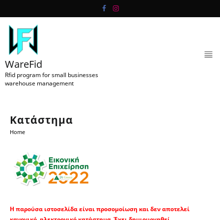
Skip
to
content
WareFid
Rfid program for small businesses
warehouse management
Κατάστημα
Home
Η παρούσα ιστοσελίδα είναι προσομοίωση και δεν αποτελεί
κανονικό ηλεκτρονικό κατάστημα. Έχει δημιουργηθεί